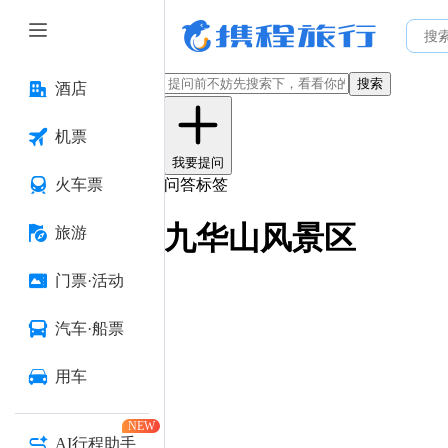
搜索
酒店
机票
我要提问
火车票
问答标签
九华山风景区
旅游
门票·活动
汽车·船票
用车
NEW
AI行程助手