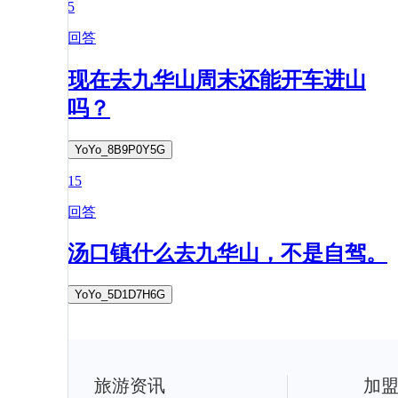
5
回答
现在去九华山周末还能开车进山
吗？
YoYo_8B9P0Y5G
15
回答
汤口镇什么去九华山，不是自驾。
YoYo_5D1D7H6G
旅游资讯
加