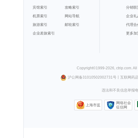
宾馆索引
攻略索引
分销联
机票索引
网站导航
企业礼
旅游索引
邮轮索引
代理合
企业差旅索引
更多加
Copyright©
1999-
2026
,
ctrip.com
. Al
沪公网备31010502002731号
丨
互联网药
违法和不良信息举报电话0
网络社会
上海市监
征信网