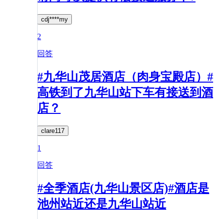
cdj****my
2
回答
#九华山茂居酒店（肉身宝殿店）#
高铁到了九华山站下车有接送到酒
店？
clare117
1
回答
#全季酒店(九华山景区店)#酒店是
池州站近还是九华山站近