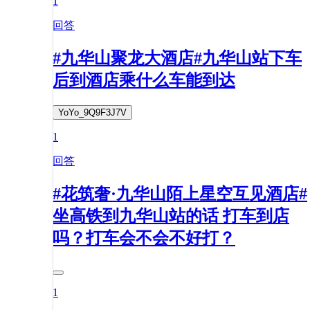
1
回答
#九华山聚龙大酒店#九华山站下车
后到酒店乘什么车能到达
YoYo_9Q9F3J7V
1
回答
#花筑奢·九华山陌上星空互见酒店#
坐高铁到九华山站的话 打车到店
吗？打车会不会不好打？
1