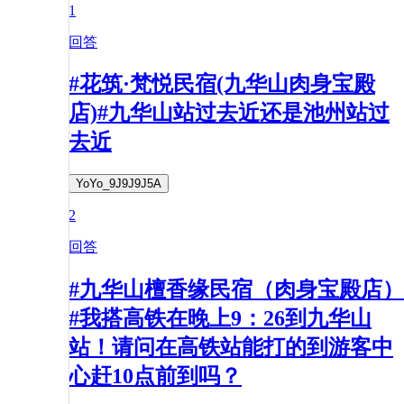
1
回答
#花筑·梵悦民宿(九华山肉身宝殿
店)#九华山站过去近还是池州站过
去近
YoYo_9J9J9J5A
2
回答
#九华山檀香缘民宿（肉身宝殿店）
#我搭高铁在晚上9：26到九华山
站！请问在高铁站能打的到游客中
心赶10点前到吗？