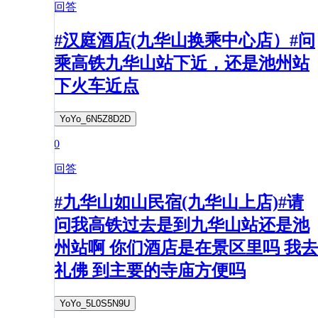
回答
#汉庭酒店(九华山换乘中心店）#问
乘高铁九华山站下近，还是池州站
下火车近点
YoYo_6N5Z8D2D
0
回答
#九华山如山民宿(九华山上店)#请
问我高铁过去是到九华山站还是池
州站啊 你们酒店是在景区里吗 我去
礼佛 到主要的寺庙方便吗
YoYo_5L0S5N9U