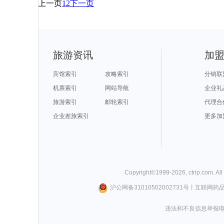
上一页
1
2
下一页
旅游资讯
加
宾馆索引
攻略索引
分销联
机票索引
网站导航
企业礼
旅游索引
邮轮索引
代理合
企业差旅索引
更多加
Copyright©
1999-
2026
,
ctrip.com
. Al
沪公网备31010502002731号
丨
互联网药
违法和不良信息举报电话0