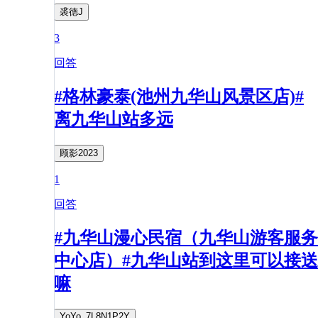
裘德J
3
回答
#格林豪泰(池州九华山风景区店)#
离九华山站多远
顾影2023
1
回答
#九华山漫心民宿（九华山游客服务
中心店）#九华山站到这里可以接送
嘛
YoYo_7L8N1P2Y