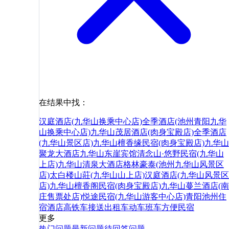
在结果中找：
汉庭酒店(九华山换乘中心店)
全季酒店(池州青阳九华
山换乘中心店)
九华山茂居酒店(肉身宝殿店)
全季酒店
(九华山景区店)
九华山檀香缘民宿(肉身宝殿店)
九华山
聚龙大酒店
九华山东崖宾馆
清念山·悠野民宿(九华山
上店)
九华山清泉大酒店
格林豪泰(池州九华山风景区
店)
太白楼山莊(九华山山上店)
汉庭酒店(九华山风景区
店)
九华山檀香阁民宿(肉身宝殿店)
九华山蔓兰酒店(南
庄售票处店)
悦途民宿(九华山游客中心店)
青阳
池州
住
宿
酒店
高铁
车
接送
出租车
动车
班车
方便
民宿
更多
热门问题
最新问题
待回答问题