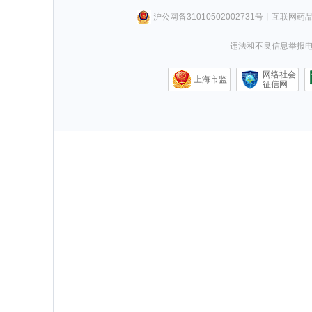
沪公网备31010502002731号
丨
互联网药
违法和不良信息举报电话0
网络社会
上海市监
征信网