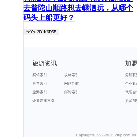
去普陀山顺路想去嵊泗玩，从哪个
码头上船更好？
YoYo_2D1K6D5E
旅游资讯
加
宾馆索引
攻略索引
分销联
机票索引
网站导航
企业礼
旅游索引
邮轮索引
代理合
企业差旅索引
更多加
Copyright©
1999-
2026
,
ctrip.com
. Al