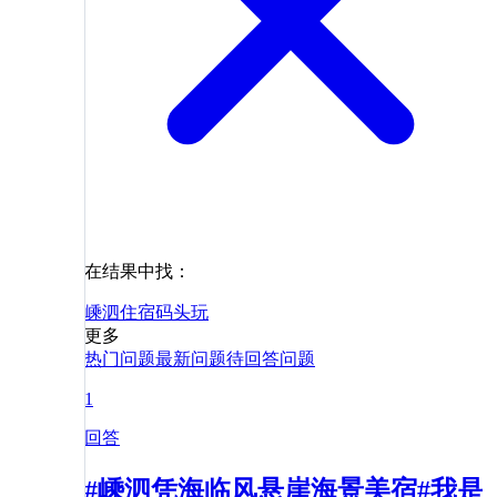
在结果中找：
嵊泗
住宿
码头
玩
更多
热门问题
最新问题
待回答问题
1
回答
#嵊泗凭海临风悬崖海景美宿#我是