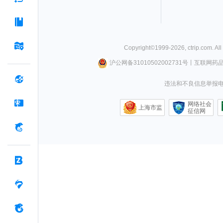
Copyright©
1999-
2026
,
ctrip.com
. Al
沪公网备31010502002731号
丨
互联网药
违法和不良信息举报电话0
网络社会
上海市监
征信网