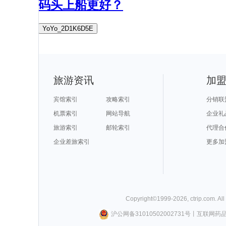
码头上船更好？
YoYo_2D1K6D5E
旅游资讯
加
宾馆索引
攻略索引
分销联
机票索引
网站导航
企业礼
旅游索引
邮轮索引
代理合
企业差旅索引
更多加
Copyright©
1999-
2026
,
ctrip.com
. Al
沪公网备31010502002731号
丨
互联网药