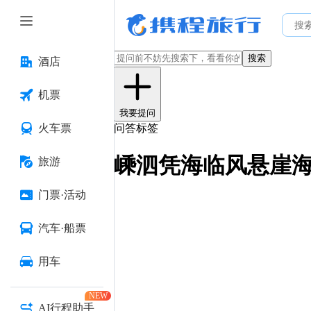
搜索
酒店
机票
我要提问
火车票
问答标签
嵊泗凭海临风悬崖
旅游
门票·活动
汽车·船票
用车
NEW
AI行程助手