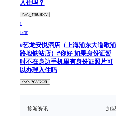
入住吗？
YoYo_4T5U8D0V
1
回答
#艺龙安悦酒店（上海浦东大道歇浦
路地铁站店）#你好 如果身份证暂
时不在身边手机里有身份证照片可
以办理入住吗
YoYo_7G3C2O5L
旅游资讯
加