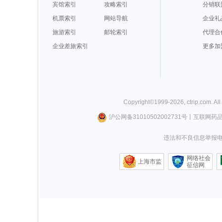
宾馆索引
攻略索引
分销联
机票索引
网站导航
企业礼
旅游索引
邮轮索引
代理合
企业差旅索引
更多加
Copyright©
1999-
2026
,
ctrip.com
. Al
沪公网备31010502002731号
丨
互联网药
违法和不良信息举报电话0
网络社会
上海市监
征信网