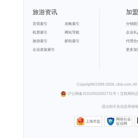
旅游资讯
加
宾馆索引
攻略索引
分销联
机票索引
网站导航
企业礼
旅游索引
邮轮索引
代理合
企业差旅索引
更多加
Copyright©
1999-
2026
,
ctrip.com
. Al
沪公网备31010502002731号
丨
互联网药
违法和不良信息举报电话0
网络社会
上海市监
征信网