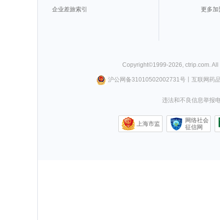
企业差旅索引
更多加
Copyright©
1999-
2026
,
ctrip.com
. Al
沪公网备31010502002731号
丨
互联网药
违法和不良信息举报电话0
网络社会
上海市监
征信网