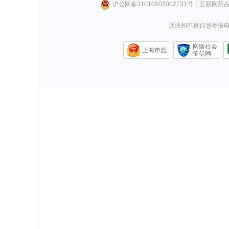
沪公网备31010502002731号
丨
互联网药
违法和不良信息举报电话0
网络社会
上海市监
征信网