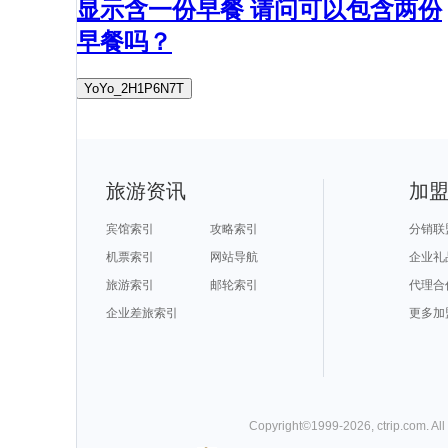
显示含一份早餐 请问可以包含两份
早餐吗？
YoYo_2H1P6N7T
旅游资讯
加
宾馆索引
攻略索引
分销联
机票索引
网站导航
企业礼
旅游索引
邮轮索引
代理合
企业差旅索引
更多加
Copyright©
1999-
2026
,
ctrip.com
. Al