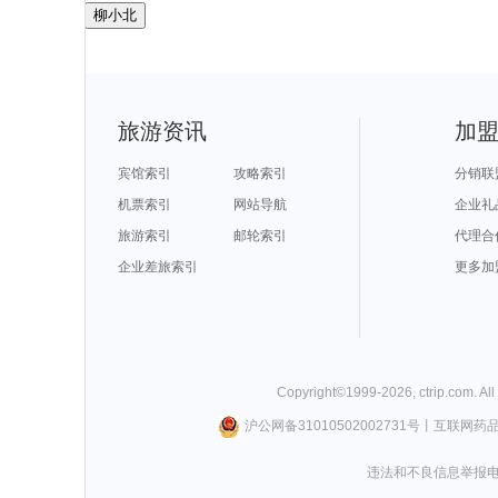
柳小北
旅游资讯
加
宾馆索引
攻略索引
分销联
机票索引
网站导航
企业礼
旅游索引
邮轮索引
代理合
企业差旅索引
更多加
Copyright©
1999-
2026
,
ctrip.com
. Al
沪公网备31010502002731号
丨
互联网药
违法和不良信息举报电话0