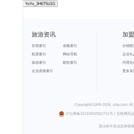
YoYo_3H6T5U1G
旅游资讯
加
宾馆索引
攻略索引
分销联
机票索引
网站导航
企业礼
旅游索引
邮轮索引
代理合
企业差旅索引
更多加
Copyright©
1999-
2026
,
ctrip.com
. Al
沪公网备31010502002731号
丨
互联网药
违法和不良信息举报电话0