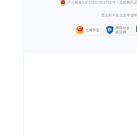
沪公网备31010502002731号
丨
互联网药
违法和不良信息举报电话0
网络社会
上海市监
征信网