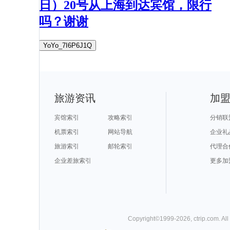
日）20号从上海到达宾馆，限行
吗？谢谢
YoYo_7I6P6J1Q
旅游资讯
加
宾馆索引
攻略索引
分销联
机票索引
网站导航
企业礼
旅游索引
邮轮索引
代理合
企业差旅索引
更多加
Copyright©
1999-
2026
,
ctrip.com
. Al