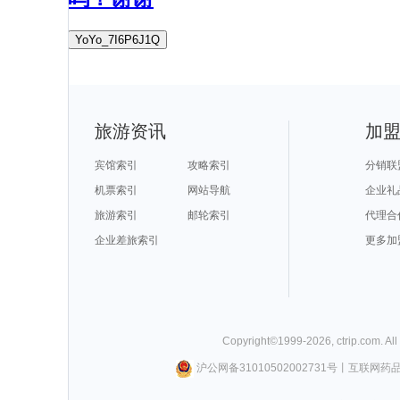
YoYo_7I6P6J1Q
旅游资讯
加
宾馆索引
攻略索引
分销联
机票索引
网站导航
企业礼
旅游索引
邮轮索引
代理合
企业差旅索引
更多加
Copyright©
1999-
2026
,
ctrip.com
. Al
沪公网备31010502002731号
丨
互联网药