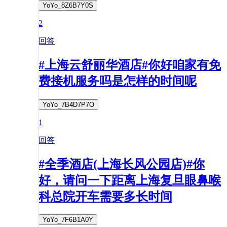
YoYo_8Z6B7Y0S
2
回答
#上海云舒丽华酒店#你好咱家有免
费接机服务吗是怎样的时间呢
YoYo_7B4D7P7O
1
回答
#全季酒店(上海长风公园店)#你
好，请问一下距离上海复旦眼鼻喉
科总院开车需要多长时间
YoYo_7F6B1A0Y