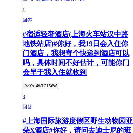
1
回答
#宿适轻奢酒店(上海火车站汉中路
地铁站店)#你好，我19日会入住你
门酒店，我想寄个快递到酒店可以
吗，具体时间不好估计，可能你门
会早于我入住就收到
YoYo_4W1C1S6W
3
回答
#上海国际旅游度假区野生动物园亚
朵X酒店#你好，请问去迪士尼的班