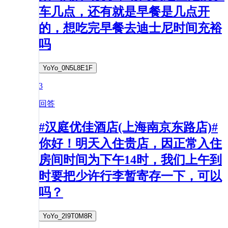
车几点，还有就是早餐是几点开
的，想吃完早餐去迪士尼时间充裕
吗
YoYo_0N5L8E1F
3
回答
#汉庭优佳酒店(上海南京东路店)#
你好！明天入住贵店，因正常入住
房间时间为下午14时，我们上午到
时要把少许行李暂寄存一下，可以
吗？
YoYo_2I9T0M8R