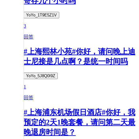
寄存几个小时吗
YoYo_1T9E5Z1V
3
回答
#上海熙林小苑#你好，请问晚上迪
士尼接是几点啊？是统一时间吗
YoYo_5J8Q0I9Z
1
回答
#上海浦东机场假日酒店#你好，我
预定的2天1晚套餐，请问第二天最
晚退房时间是？