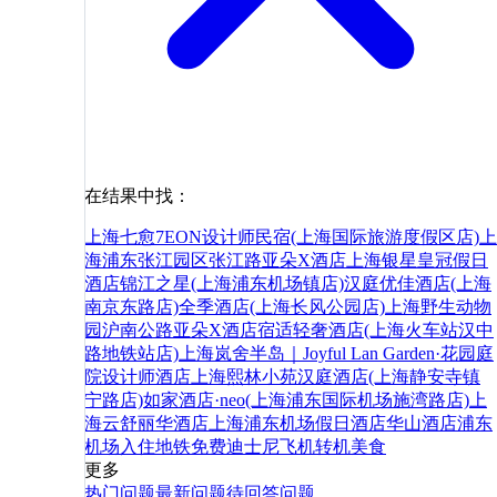
在结果中找：
上海七愈7EON设计师民宿(上海国际旅游度假区店)
上
海浦东张江园区张江路亚朵X酒店
上海银星皇冠假日
酒店
锦江之星(上海浦东机场镇店)
汉庭优佳酒店(上海
南京东路店)
全季酒店(上海长风公园店)
上海野生动物
园沪南公路亚朵X酒店
宿适轻奢酒店(上海火车站汉中
路地铁站店)
上海岚舍半岛｜Joyful Lan Garden·花园庭
院设计师酒店
上海熙林小苑
汉庭酒店(上海静安寺镇
宁路店)
如家酒店·neo(上海浦东国际机场施湾路店)
上
海云舒丽华酒店
上海浦东机场假日酒店
华山
酒店
浦东
机场
入住
地铁
免费
迪士尼
飞机
转机
美食
更多
热门问题
最新问题
待回答问题