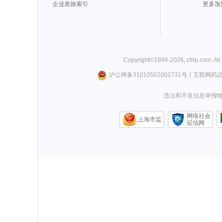
企业差旅索引
更多加
Copyright©
1999-
2026
,
ctrip.com
. Al
沪公网备31010502002731号
丨
互联网药
违法和不良信息举报电话0
网络社会
上海市监
征信网