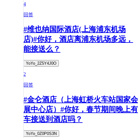
4
回答
#维也纳国际酒店(上海浦东机场
店)#你好，酒店离浦东机场多远，
能接送么？
YoYo_2Z5Y4J0O
2
回答
#金仑酒店（上海虹桥火车站国家会
展中心店）#你好，春节期间晚上有
车接送到酒店吗？
YoYo_0Z0P0S3N