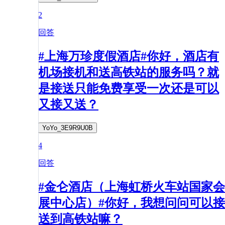
2
回答
#上海万珍度假酒店#你好，酒店有
机场接机和送高铁站的服务吗？就
是接送只能免费享受一次还是可以
又接又送？
YoYo_3E9R9U0B
4
回答
#金仑酒店（上海虹桥火车站国家会
展中心店）#你好，我想问问可以接
送到高铁站嘛？