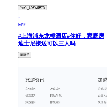
YoYo_6D8W5E7D
1
回答
#上海浦东龙樱酒店#你好，家庭房
迪士尼接送可以三人吗
華華子
旅游资讯
加
宾馆索引
攻略索引
分销联
机票索引
网站导航
企业礼
旅游索引
邮轮索引
代理合