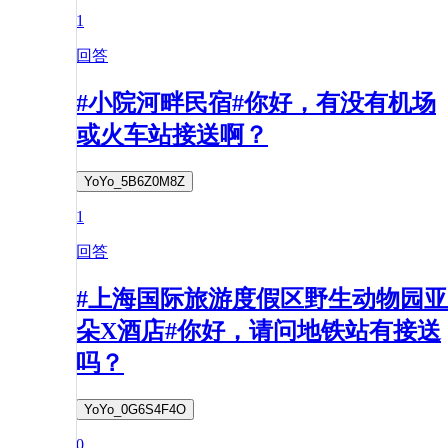
1
回答
#小院河畔民宿#你好，有没有机场
或火车站接送啊？
YoYo_5B6Z0M8Z
1
回答
#上海国际旅游度假区野生动物园亚
朵X酒店#你好，请问地铁站有接送
吗？
YoYo_0G6S4F4O
0