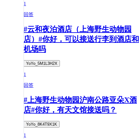
1
回答
#云和夜泊酒店（上海野生动物园
店）#你好，可以接送行李到酒店和
机场吗
YoYo_5M1L3H2X
1
回答
#上海野生动物园沪南公路亚朵X酒
店#你好，有天文馆接送吗？
YoYo_8K4T9X1K
1