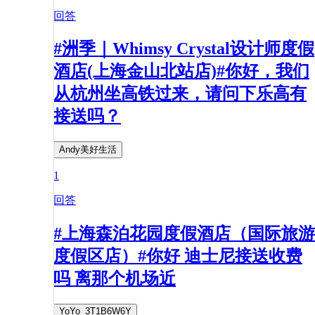
回答
#洲季｜Whimsy Crystal设计师度假
酒店(上海金山北站店)#你好，我们
从杭州坐高铁过来，请问下乐高有
接送吗？
Andy美好生活
1
回答
#上海森泊花园度假酒店（国际旅游
度假区店）#你好 迪士尼接送收费
吗 离那个机场近
YoYo_3T1B6W6Y