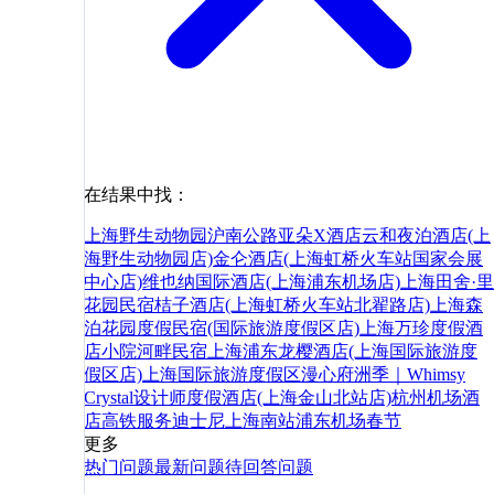
在结果中找：
上海野生动物园沪南公路亚朵X酒店
云和夜泊酒店(上
海野生动物园店)
金仑酒店(上海虹桥火车站国家会展
中心店)
维也纳国际酒店(上海浦东机场店)
上海田舍·里
花园民宿
桔子酒店(上海虹桥火车站北翟路店)
上海森
泊花园度假民宿(国际旅游度假区店)
上海万珍度假酒
店
小院河畔民宿
上海浦东龙樱酒店(上海国际旅游度
假区店)
上海国际旅游度假区漫心府
洲季｜Whimsy
Crystal设计师度假酒店(上海金山北站店)
杭州
机场
酒
店
高铁
服务
迪士尼
上海南站
浦东机场
春节
更多
热门问题
最新问题
待回答问题