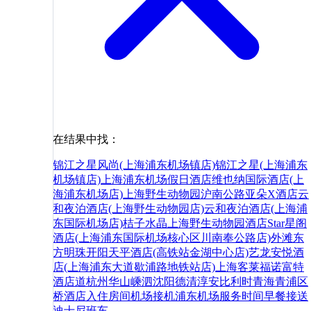
在结果中找：
锦江之星风尚(上海浦东机场镇店)
锦江之星(上海浦东
机场镇店)
上海浦东机场假日酒店
维也纳国际酒店(上
海浦东机场店)
上海野生动物园沪南公路亚朵X酒店
云
和夜泊酒店(上海野生动物园店)
云和夜泊酒店(上海浦
东国际机场店)
桔子水晶上海野生动物园酒店
Star星阁
酒店(上海浦东国际机场核心区川南奉公路店)
外滩
东
方明珠
开阳天平酒店(高铁站金湖中心店)
艺龙安悦酒
店(上海浦东大道歇浦路地铁站店)
上海客莱福诺富特
酒店
道
杭州
华山
嵊泗
沈阳
德清
淳安
比利时
青海
青浦区
桥
酒店
入住
房间
机场
接机
浦东机场
服务
时间
早餐
接送
迪士尼
班车