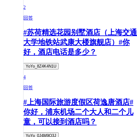
2
回答
#苏荷精选花园别墅酒店（上海交通
大学地铁站武康大楼旗舰店）#你
好，酒店电话是多少？
YoYo_8Z4K4N1U
4
回答
#上海国际旅游度假区荷逸唐酒店#
你好，浦东机场二个大人和二个儿
童，可以接到酒店吗？
YoYo_0J4M9O3J