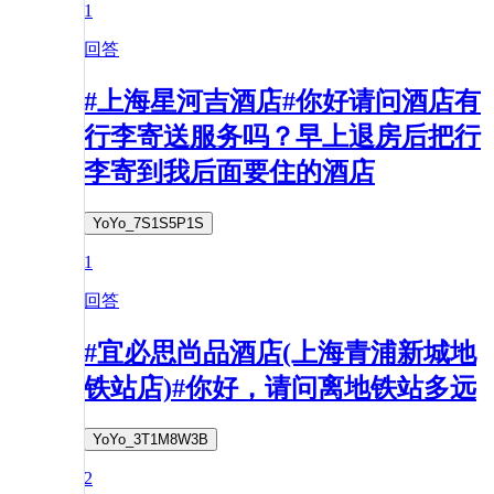
1
回答
#上海星河吉酒店#你好请问酒店有
行李寄送服务吗？早上退房后把行
李寄到我后面要住的酒店
YoYo_7S1S5P1S
1
回答
#宜必思尚品酒店(上海青浦新城地
铁站店)#你好，请问离地铁站多远
YoYo_3T1M8W3B
2