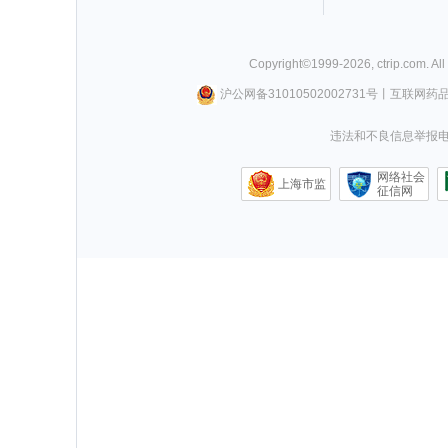
Copyright©
1999-
2026
,
ctrip.com
. Al
沪公网备31010502002731号
丨
互联网药
违法和不良信息举报电话0
网络社会
上海市监
征信网