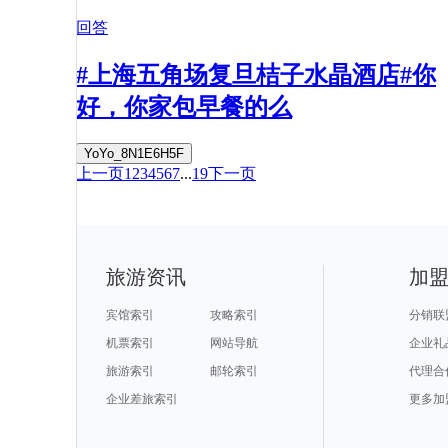
回答
#上海五角场复旦桔子水晶酒店#你
好，你家包早餐的么
YoYo_8N1E6H5F
上一页
1
2
3
4
5
6
7
...
19
下一页
旅游资讯
加
宾馆索引
攻略索引
分销联
机票索引
网站导航
企业礼
旅游索引
邮轮索引
代理合
企业差旅索引
更多加