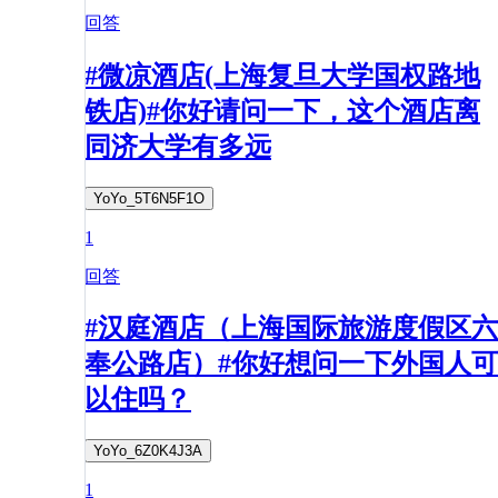
回答
#微凉酒店(上海复旦大学国权路地
铁店)#你好请问一下，这个酒店离
同济大学有多远
YoYo_5T6N5F1O
1
回答
#汉庭酒店（上海国际旅游度假区六
奉公路店）#你好想问一下外国人可
以住吗？
YoYo_6Z0K4J3A
1