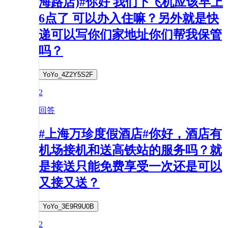
海路店)#你好 我们下飞机应该早上
6点了 可以办入住嘛？另外就是快
递可以写你们家地址你们帮我保管
吗？
YoYo_4Z2Y5S2F
2
回答
#上海万珍度假酒店#你好，酒店有
机场接机和送高铁站的服务吗？就
是接送只能免费享受一次还是可以
又接又送？
YoYo_3E9R9U0B
2