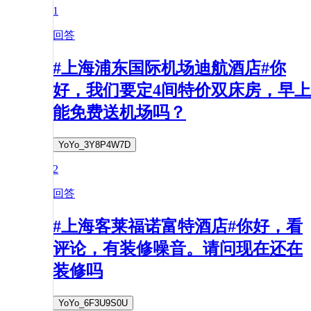
1
回答
#上海浦东国际机场迪航酒店#你
好，我们要定4间特价双床房，早上
能免费送机场吗？
YoYo_3Y8P4W7D
2
回答
#上海客莱福诺富特酒店#你好，看
评论，有装修噪音。请问现在还在
装修吗
YoYo_6F3U9S0U