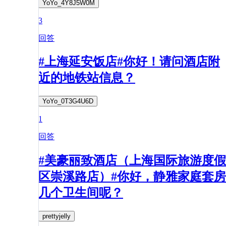
YoYo_4Y8J5W0M
3
回答
#上海延安饭店#你好！请问酒店附
近的地铁站信息？
YoYo_0T3G4U6D
1
回答
#美豪丽致酒店（上海国际旅游度假
区崇溪路店）#你好，静雅家庭套房
几个卫生间呢？
prettyjelly