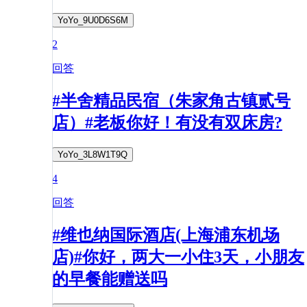
YoYo_9U0D6S6M
2
回答
#半舍精品民宿（朱家角古镇贰号
店）#老板你好！有没有双床房?
YoYo_3L8W1T9Q
4
回答
#维也纳国际酒店(上海浦东机场
店)#你好，两大一小住3天，小朋友
的早餐能赠送吗