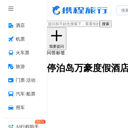
搜索
酒店
机票
我要提问
火车票
问答标签
停泊岛万豪度假酒
旅游
门票·活动
汽车·船票
用车
NEW
AI行程助手