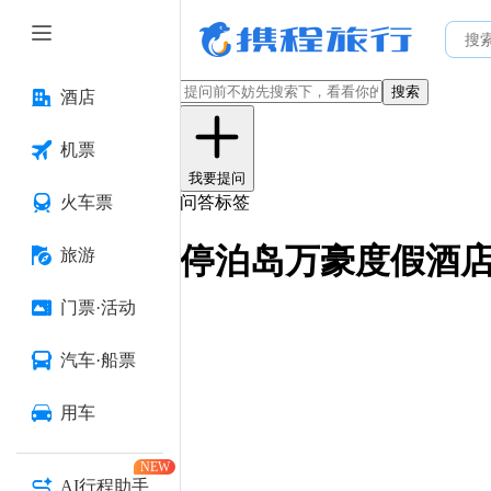
搜索
酒店
机票
我要提问
火车票
问答标签
停泊岛万豪度假酒
旅游
门票·活动
汽车·船票
用车
NEW
AI行程助手