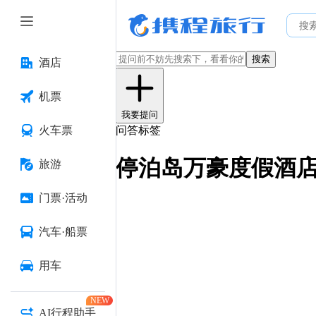
搜索
酒店
机票
我要提问
火车票
问答标签
停泊岛万豪度假酒
旅游
门票·活动
汽车·船票
用车
NEW
AI行程助手