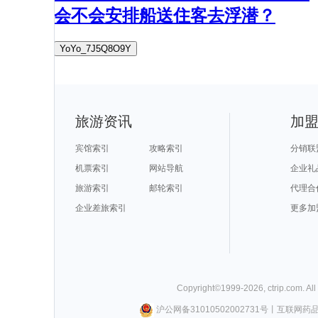
会不会安排船送住客去浮潜？
YoYo_7J5Q8O9Y
旅游资讯
加
宾馆索引
攻略索引
分销联
机票索引
网站导航
企业礼
旅游索引
邮轮索引
代理合
企业差旅索引
更多加
Copyright©
1999-
2026
,
ctrip.com
. Al
沪公网备31010502002731号
丨
互联网药