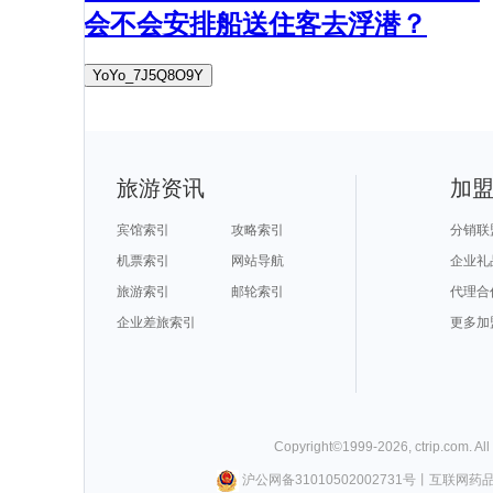
会不会安排船送住客去浮潜？
YoYo_7J5Q8O9Y
旅游资讯
加
宾馆索引
攻略索引
分销联
机票索引
网站导航
企业礼
旅游索引
邮轮索引
代理合
企业差旅索引
更多加
Copyright©
1999-
2026
,
ctrip.com
. Al
沪公网备31010502002731号
丨
互联网药