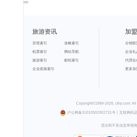
旅游资讯
加
宾馆索引
攻略索引
分销联
机票索引
网站导航
企业礼
旅游索引
邮轮索引
代理合
企业差旅索引
更多加
Copyright©
1999-
2026
,
ctrip.com
. Al
沪公网备31010502002731号
丨
互联网药
违法和不良信息举报电话0