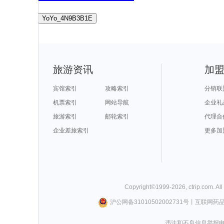
YoYo_4N9B3B1E
旅游资讯
加
宾馆索引
攻略索引
分销联
机票索引
网站导航
企业礼
旅游索引
邮轮索引
代理合
企业差旅索引
更多加
Copyright©
1999-
2026
,
ctrip.com
. Al
沪公网备31010502002731号
丨
互联网药
违法和不良信息举报电话0