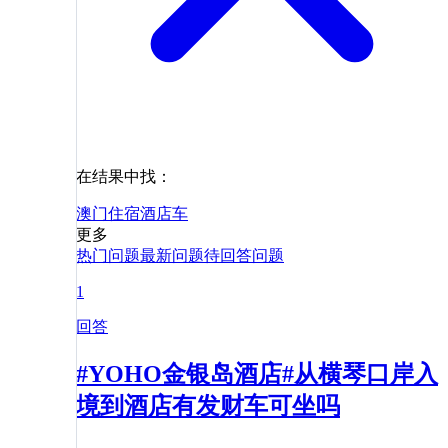
在结果中找：
澳门
住宿
酒店
车
更多
热门问题
最新问题
待回答问题
1
回答
#YOHO金银岛酒店#从横琴口岸入
境到酒店有发财车可坐吗