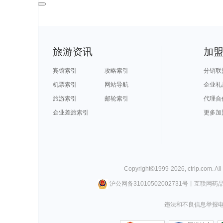
旅游资讯
加
宾馆索引
攻略索引
分销联
机票索引
网站导航
企业礼
旅游索引
邮轮索引
代理合
企业差旅索引
更多加
Copyright©
1999-
2026
,
ctrip.com
. Al
沪公网备31010502002731号
丨
互联网药
违法和不良信息举报电话0