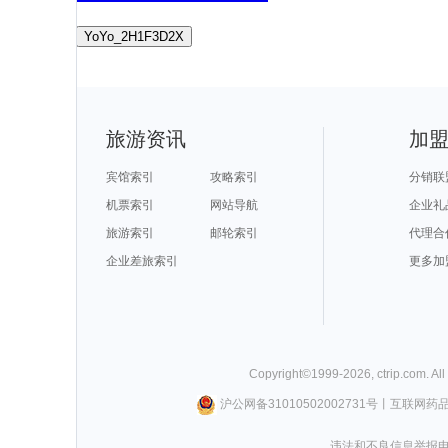
YoYo_2H1F3D2X
旅游资讯
加
宾馆索引
攻略索引
分销联
机票索引
网站导航
企业礼
旅游索引
邮轮索引
代理合
企业差旅索引
更多加
Copyright©
1999-
2026
,
ctrip.com
. Al
沪公网备31010502002731号
丨
互联网药
违法和不良信息举报电话0