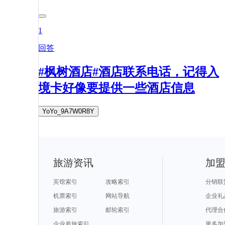
1
回答
#枫树酒店#酒店联系电话，记得入
境卡好像要提供一些酒店信息
YoYo_9A7W0R8Y
旅游资讯
加
宾馆索引
攻略索引
分销联
机票索引
网站导航
企业礼
旅游索引
邮轮索引
代理合
企业差旅索引
更多加