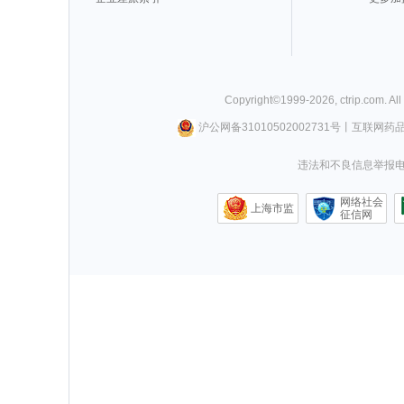
Copyright©
1999-
2026
,
ctrip.com
. Al
沪公网备31010502002731号
丨
互联网药
违法和不良信息举报电话0
网络社会
上海市监
征信网