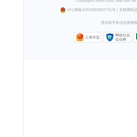
Copyright©
1999-
2026
,
ctrip.com
. Al
沪公网备31010502002731号
丨
互联网药
违法和不良信息举报电话0
网络社会
上海市监
征信网