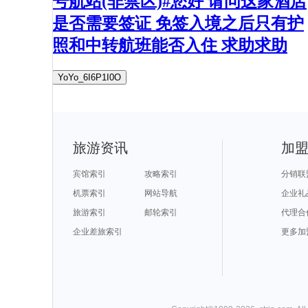
号航站(非禁区)#您好 请问这家酒店
是否需要签证 免签入境之后只有护
照和中转航班能否入住 求助求助
YoYo_6I6P1I0O
旅游资讯
加
宾馆索引
攻略索引
分销联
机票索引
网站导航
企业礼
旅游索引
邮轮索引
代理合
企业差旅索引
更多加