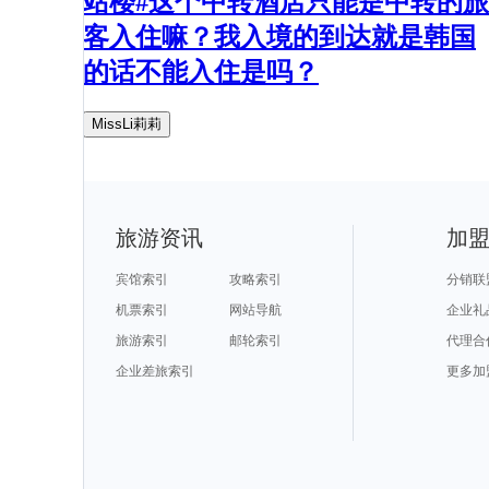
站楼#这个中转酒店只能是中转的旅
客入住嘛？我入境的到达就是韩国
的话不能入住是吗？
MissLi莉莉
旅游资讯
加
宾馆索引
攻略索引
分销联
机票索引
网站导航
企业礼
旅游索引
邮轮索引
代理合
企业差旅索引
更多加