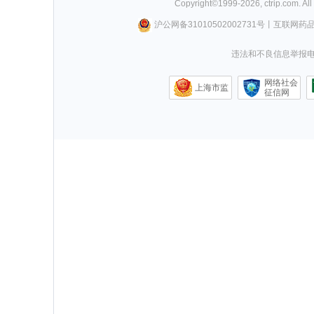
Copyright©
1999-
2026
,
ctrip.com
. Al
沪公网备31010502002731号
丨
互联网药
违法和不良信息举报电话0
网络社会
上海市监
征信网