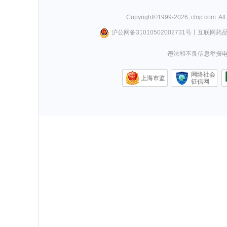
Copyright©
1999-
2026
,
ctrip.com
. Al
沪公网备31010502002731号
丨
互联网药
违法和不良信息举报电话0
网络社会
上海市监
征信网