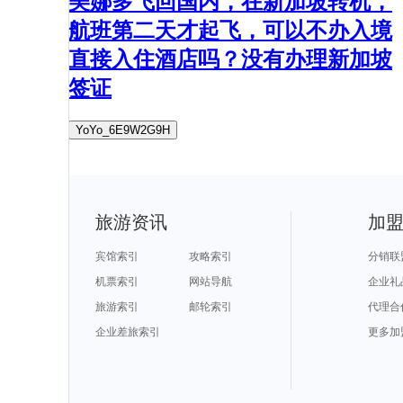
美娜多飞回国内，在新加坡转机，
航班第二天才起飞，可以不办入境
直接入住酒店吗？没有办理新加坡
签证
YoYo_6E9W2G9H
旅游资讯
加
宾馆索引
攻略索引
分销联
机票索引
网站导航
企业礼
旅游索引
邮轮索引
代理合
企业差旅索引
更多加