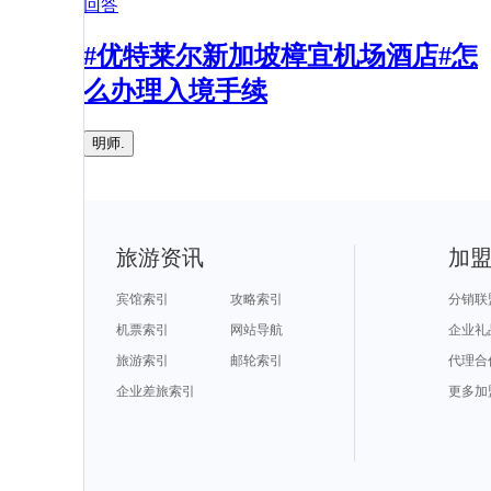
回答
#优特莱尔新加坡樟宜机场酒店#怎
么办理入境手续
明师.
旅游资讯
加
宾馆索引
攻略索引
分销联
机票索引
网站导航
企业礼
旅游索引
邮轮索引
代理合
企业差旅索引
更多加