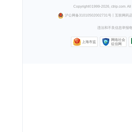
Copyright©
1999-
2026
,
ctrip.com
. Al
沪公网备31010502002731号
丨
互联网药
违法和不良信息举报电话0
网络社会
上海市监
征信网