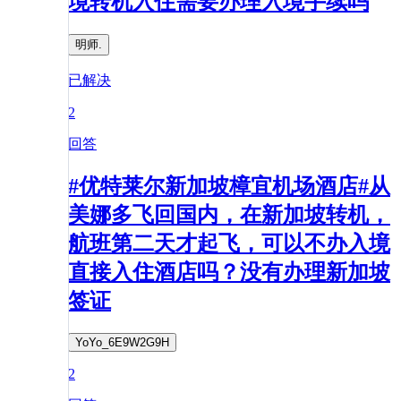
境转机入住需要办理入境手续吗
明师.
已解决
2
回答
#优特莱尔新加坡樟宜机场酒店#从
美娜多飞回国内，在新加坡转机，
航班第二天才起飞，可以不办入境
直接入住酒店吗？没有办理新加坡
签证
YoYo_6E9W2G9H
2