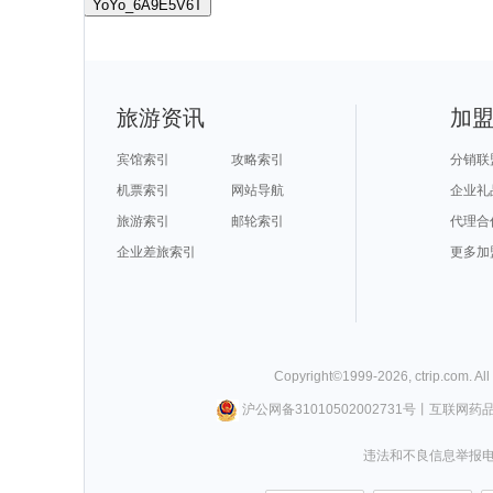
YoYo_6A9E5V6T
旅游资讯
加
宾馆索引
攻略索引
分销联
机票索引
网站导航
企业礼
旅游索引
邮轮索引
代理合
企业差旅索引
更多加
Copyright©
1999-
2026
,
ctrip.com
. Al
沪公网备31010502002731号
丨
互联网药
违法和不良信息举报电话0