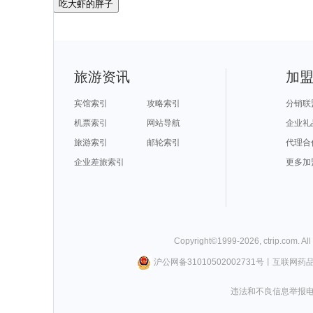
吃大虾的胖子
旅游资讯
加
宾馆索引
攻略索引
分销联
机票索引
网站导航
企业礼
旅游索引
邮轮索引
代理合
企业差旅索引
更多加
Copyright©
1999-
2026
,
ctrip.com
. Al
沪公网备31010502002731号
丨
互联网药
违法和不良信息举报电话0