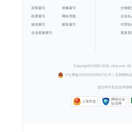
宾馆索引
攻略索引
分销联
机票索引
网站导航
企业礼
旅游索引
邮轮索引
代理合
企业差旅索引
更多加
Copyright©
1999-
2026
,
ctrip.com
. Al
沪公网备31010502002731号
丨
互联网药
违法和不良信息举报电话0
网络社会
上海市监
征信网