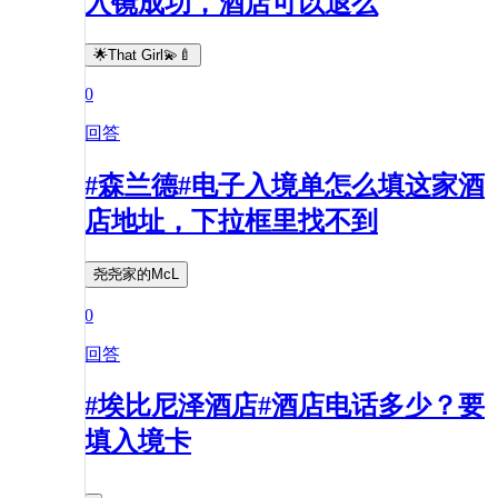
入镜成功，酒店可以退么
🌟That Girl💫🍼
0
回答
#森兰德#电子入境单怎么填这家酒
店地址，下拉框里找不到
尧尧家的McL
0
回答
#埃比尼泽酒店#酒店电话多少？要
填入境卡