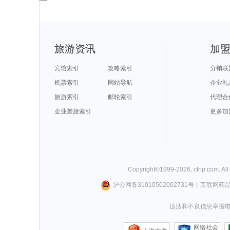
旅游资讯
加
宾馆索引
攻略索引
分销联
机票索引
网站导航
企业礼
旅游索引
邮轮索引
代理合
企业差旅索引
更多加
Copyright©
1999-
2026
,
ctrip.com
. Al
沪公网备31010502002731号
丨
互联网药
违法和不良信息举报电话0
网络社会