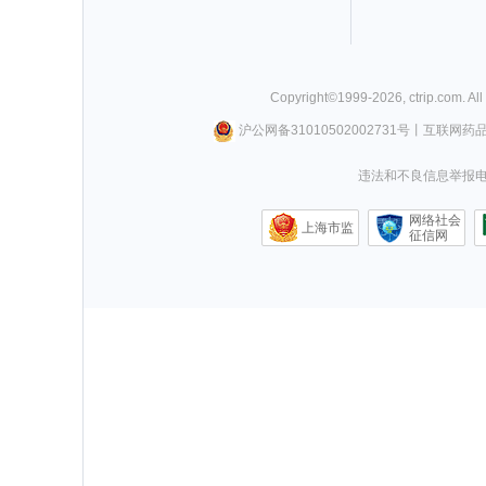
Copyright©
1999-
2026
,
ctrip.com
. Al
沪公网备31010502002731号
丨
互联网药
违法和不良信息举报电话0
网络社会
上海市监
征信网