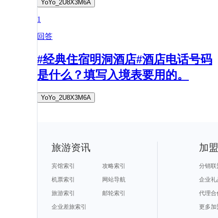
YoYo_2U8X3M6A
1
回答
#经典住宿明洞酒店#酒店电话号码
是什么？填写入境表要用的。
YoYo_2U8X3M6A
旅游资讯
加
宾馆索引
攻略索引
分销联
机票索引
网站导航
企业礼
旅游索引
邮轮索引
代理合
企业差旅索引
更多加