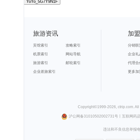
YoYo_5G7Y9N1F
旅游资讯
加
宾馆索引
攻略索引
分销联
机票索引
网站导航
企业礼
旅游索引
邮轮索引
代理合
企业差旅索引
更多加
Copyright©
1999-
2026
,
ctrip.com
. Al
沪公网备31010502002731号
丨
互联网药
违法和不良信息举报电话0