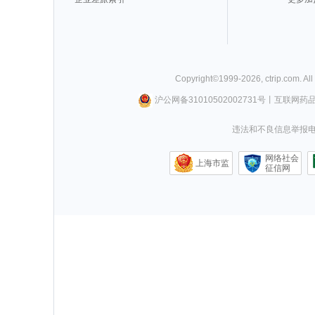
Copyright©
1999-
2026
,
ctrip.com
. Al
沪公网备31010502002731号
丨
互联网药
违法和不良信息举报电话0
网络社会
上海市监
征信网