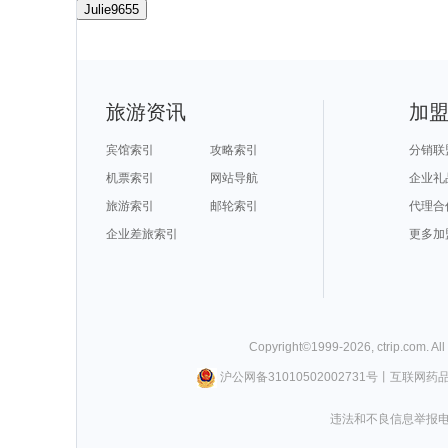
Julie9655
旅游资讯
加
宾馆索引
攻略索引
分销联
机票索引
网站导航
企业礼
旅游索引
邮轮索引
代理合
企业差旅索引
更多加
Copyright©
1999-
2026
,
ctrip.com
. Al
沪公网备31010502002731号
丨
互联网药
违法和不良信息举报电话0