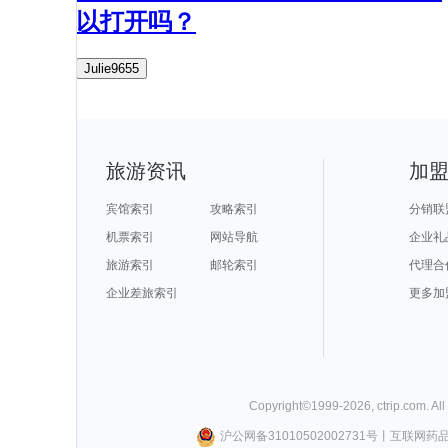
以打开吗？
Julie9655
旅游资讯
加
宾馆索引
攻略索引
分销联
机票索引
网站导航
企业礼
旅游索引
邮轮索引
代理合
企业差旅索引
更多加
Copyright©
1999-
2026
,
ctrip.com
. Al
沪公网备31010502002731号
丨
互联网药