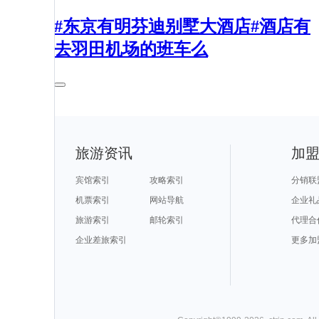
#东京有明芬迪别墅大酒店#酒店有
去羽田机场的班车么
旅游资讯
加
宾馆索引
攻略索引
分销联
机票索引
网站导航
企业礼
旅游索引
邮轮索引
代理合
企业差旅索引
更多加