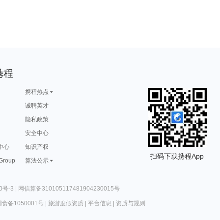
携程
携程热点
诚聘英才
隐私政策
安全中心
中心
知识产权
扫码下载携程App
 Group
算法公示
0号-3
|
网信算备310105117481904230015号
食备1050001号
|
旅游度假资质
|
平台信息
|
资质与规则