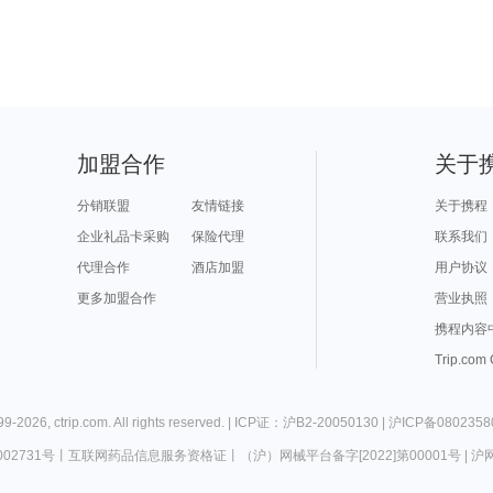
加盟合作
关于
分销联盟
友情链接
关于携程
企业礼品卡采购
保险代理
联系我们
代理合作
酒店加盟
用户协议
更多加盟合作
营业执照
携程内容
Trip.com
99-
2026
,
ctrip.com
. All rights reserved. |
ICP证：沪B2-20050130
|
沪ICP备0802358
02731号
丨
互联网药品信息服务资格证
丨
（沪）网械平台备字[2022]第00001号
|
沪网