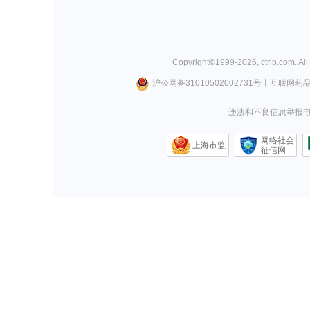
Copyright©
1999-
2026
,
ctrip.com
. Al
沪公网备31010502002731号
丨
互联网药
违法和不良信息举报电话0
网络社会
上海市监
征信网