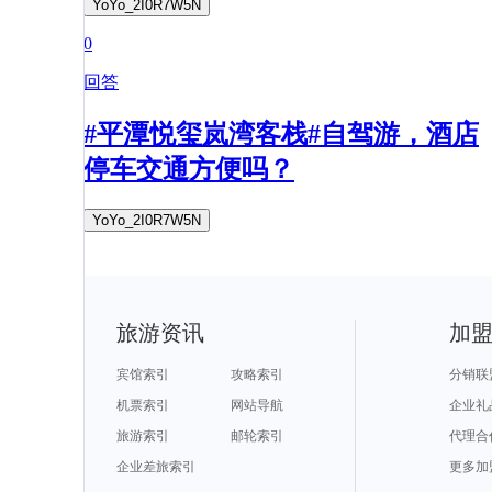
YoYo_2I0R7W5N
0
回答
#平潭悦玺岚湾客栈#自驾游，酒店
停车交通方便吗？
YoYo_2I0R7W5N
旅游资讯
加
宾馆索引
攻略索引
分销联
机票索引
网站导航
企业礼
旅游索引
邮轮索引
代理合
企业差旅索引
更多加