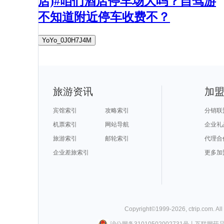
店)#咱们酒店停车场大吗？自驾游
不知道附近停车收费不？
YoYo_0J0H7J4M
旅游资讯
加
宾馆索引
攻略索引
分销联
机票索引
网站导航
企业礼
旅游索引
邮轮索引
代理合
企业差旅索引
更多加
Copyright©
1999-
2026
,
ctrip.com
. Al
沪公网备31010502002731号
丨
互联网药