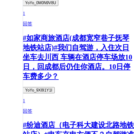
YoYo_0M0N9V8U
1
回答
#如家商旅酒店(成都宽窄巷子抚琴
地铁站店)#我们自驾游，入住次日
坐车去川西 车辆在酒店停车场放10
日，回成都后仍住你酒店。10日停
车费多少？
YoYo_9X8I1Y1I
1
回答
#纷迪酒店（电子科大建设北路地铁