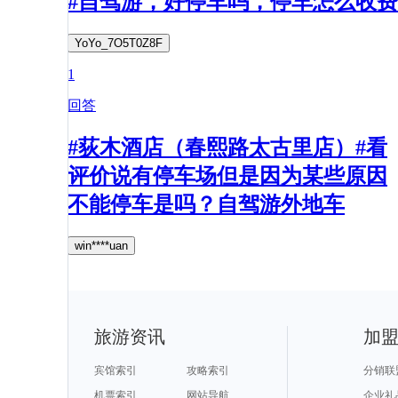
#自驾游，好停车吗，停车怎么收费
YoYo_7O5T0Z8F
1
回答
#荻木酒店（春熙路太古里店）#看
评价说有停车场但是因为某些原因
不能停车是吗？自驾游外地车
win****uan
旅游资讯
加
宾馆索引
攻略索引
分销联
机票索引
网站导航
企业礼