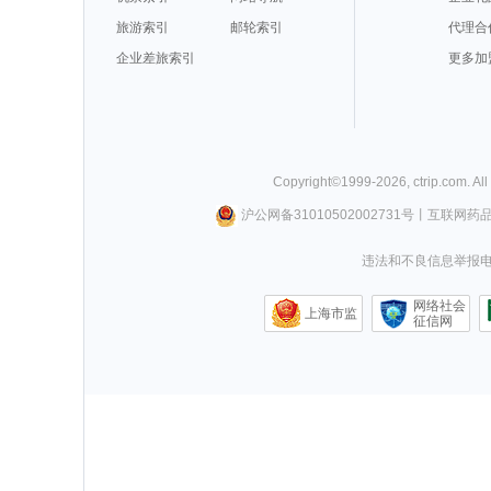
旅游索引
邮轮索引
代理合
企业差旅索引
更多加
Copyright©
1999-
2026
,
ctrip.com
. Al
沪公网备31010502002731号
丨
互联网药
违法和不良信息举报电话0
网络社会
上海市监
征信网