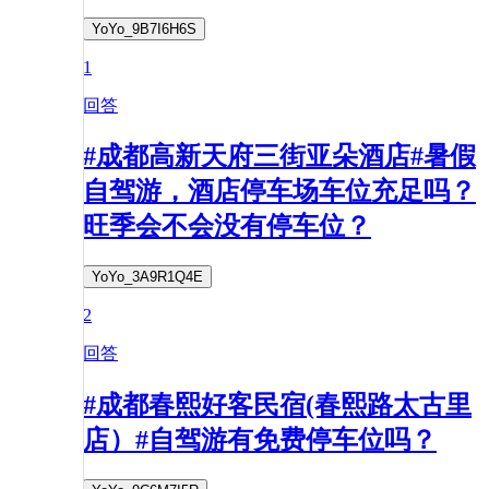
YoYo_9B7I6H6S
1
回答
#成都高新天府三街亚朵酒店#暑假
自驾游，酒店停车场车位充足吗？
旺季会不会没有停车位？
YoYo_3A9R1Q4E
2
回答
#成都春熙好客民宿(春熙路太古里
店）#自驾游有免费停车位吗？