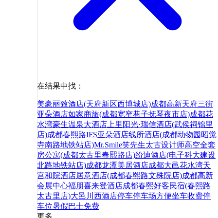
在结果中找：
美豪丽致酒店(天府新区西博城店)
成都高新天府三街
亚朵酒店
如家商旅(成都宽窄巷子抚琴夜市店)
成都花
水湾豪生温泉大酒店
上里阳光·瑞信酒店(武侯祠锦里
店)
成都春熙路IFS亚朵酒店
线所酒店(成都动物园昭觉
寺南路地铁站店)
Mr.Smile笑先生太古设计师高空全套
房公寓(成都太古里春熙路店)
纷迪酒店(电子科大建设
北路地铁站店)
成都龙潭美居酒店
成都大邑花水湾天
宫和院酒店
居意酒店(成都春熙路文殊院店)
成都高新
会展中心福朋喜来登酒店
成都春熙好客民宿(春熙路
太古里店)
大邑
川西
酒店
停车
停车场
方便
坐车
收费
停
车位
暑假
巴士
免费
更多