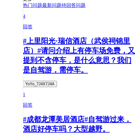
热门问题
最新问题
待回答问题
4
回答
#上里阳光·瑞信酒店（武侯祠锦里
店）#请问介绍上有停车场免费，又
提到不含停车，是什么意思？我们
是自驾游，需停车。
YoYo_7J4X7J4A
1
回答
#成都龙潭美居酒店#自驾游过来，
酒店好停车吗？大型越野。