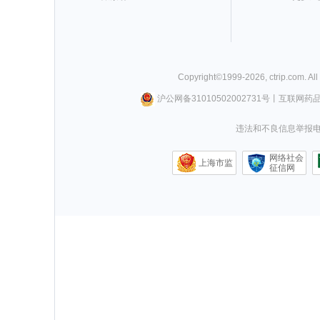
Copyright©
1999-
2026
,
ctrip.com
. Al
沪公网备31010502002731号
丨
互联网药
违法和不良信息举报电话0
网络社会
上海市监
征信网