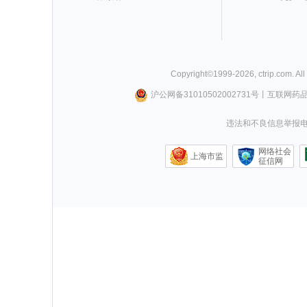
Copyright©
1999-
2026
,
ctrip.com
. Al
沪公网备31010502002731号
丨
互联网药
违法和不良信息举报电话0
网络社会
上海市监
征信网