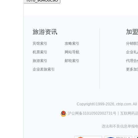
YoYo_9G4O0C9O
旅游资讯
加
宾馆索引
攻略索引
分销联
机票索引
网站导航
企业礼
旅游索引
邮轮索引
代理合
企业差旅索引
更多加
Copyright©
1999-
2026
,
ctrip.com
. Al
沪公网备31010502002731号
丨
互联网药
违法和不良信息举报电话0