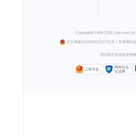
Copyright©
1999-
2026
,
ctrip.com
. Al
沪公网备31010502002731号
丨
互联网药
违法和不良信息举报电话0
网络社会
上海市监
征信网